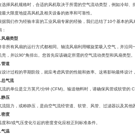
在选择风机规格时，合适的风机取决于所需的空气流动类型，例如冷却、
能最大限度地提高风机及相关设备的效率和可靠性。
根据我们作为经验丰富的工业风扇专家的经验，我们总结了10个基本的风
扇：
1.风扇类型
并非所有风扇的运行方式都相同。轴流风扇利用螺旋桨吸入空气，并沿同
机壳，并以90°角排出。您首先应该确定所需的空气流动类型和风扇类型。
2.管道
在设计过程的早期阶段，就应考虑风管的性能和效率。这将影响最终设计
3.总气流
气流的单位是立方英尺/分钟 (CFM)。输送物料时，请确保风管或软管的 C
4.静压
气流阻力，或称静压，是由空气流经管道、软管、风管、过滤器以及其他因
5.密度
温度和/或气压变化引起的密度变化应校正到标准条件。
6.气温