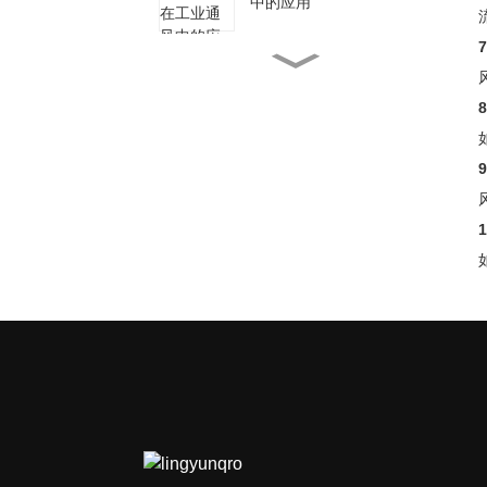
中的应用
确保安全与连续性：防爆工
业风机的关键应用
设计高效的工业通风系统
工业风扇的重大创新
罗茨鼓风机的多功能应用