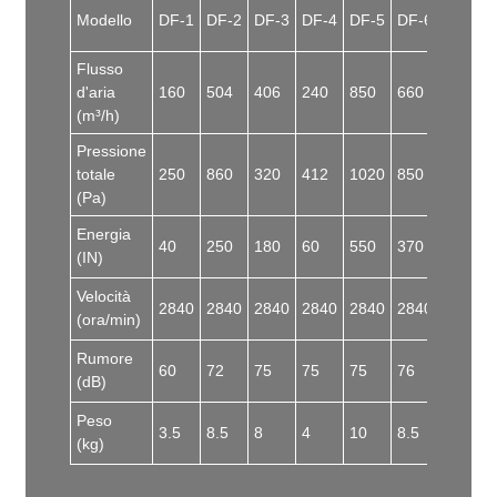
Modello
DF-1
DF-2
DF-3
DF-4
DF-5
DF-6
DF-7
Flusso
d'aria
160
504
406
240
850
660
1200
(m³/h)
Pressione
totale
250
860
320
412
1020
850
1210
(Pa)
Energia
40
250
180
60
550
370
750
(IN)
Velocità
2840
2840
2840
2840
2840
2840
2840
(ora/min)
Rumore
60
72
75
75
75
76
80
(dB)
Peso
3.5
8.5
8
4
10
8.5
12
/
(kg)