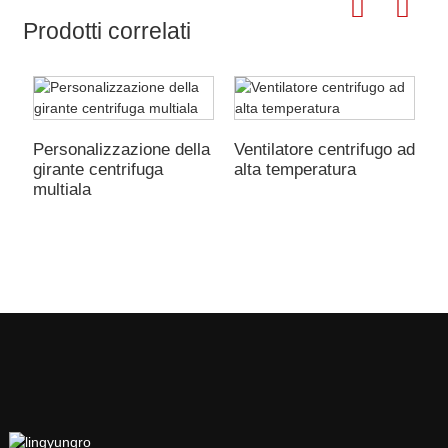
Prodotti correlati
Personalizzazione della
Ventilatore centrifugo ad
girante centrifuga
alta temperatura
V
multiala
a
a
t