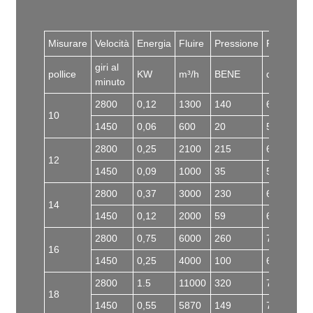
Misurare
Velocità
Energia
Fluire
Pressione
Rumore
giri al
pollice
KW
m³/h
BENE
dB
minuto
2800
0,12
1300
140
62
10
1450
0,06
600
20
57
2800
0,25
2100
215
65
12
1450
0,09
1000
35
59
2800
0,37
3000
230
68
14
1450
0,12
2000
59
61
2800
0,75
6000
260
72
16
1450
0,25
4000
100
63
2800
1.5
11000
320
77
18
1450
0,55
5870
149
73