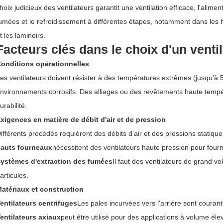
hoix judicieux des ventilateurs garantit une ventilation efficace, l'alime
umées et le refroidissement à différentes étapes, notamment dans les h
t les laminoirs.
Facteurs clés dans le choix d'un venti
onditions opérationnelles
es ventilateurs doivent résister à des températures extrêmes (jusqu'à 5
nvironnements corrosifs. Des alliages ou des revêtements haute tempér
urabilité.
xigences en matière de débit d'air et de pression
ifférents procédés requièrent des débits d'air et des pressions statique
auts fourneaux
nécessitent des ventilateurs haute pression pour fourni
ystèmes d'extraction des fumées
Il faut des ventilateurs de grand vo
articules.
atériaux et construction
entilateurs centrifuges
Les pales incurvées vers l'arrière sont courant
entilateurs axiaux
peut être utilisé pour des applications à volume él