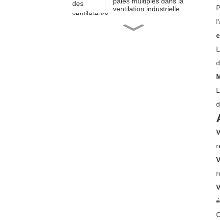
pales multiples dans la
P
ventilation industrielle
l
Garantir la sécurité et la
continuité : les
e
applications critiques des
ventilateurs industriels
L
antidéflagrants
d
Conception d'un système
M
de ventilation industrielle
efficace
L
d
Innovation majeure pour
les ventilateurs industriels
V
r
Les applications
V
polyvalentes du souffleur
Roots
r
V
é
C