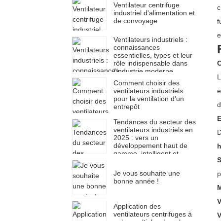
Ventilateur centrifuge
c
industriel d'alimentation et
de convoyage
f
e
Ventilateurs industriels :
connaissances
essentielles, types et leur
C
rôle indispensable dans
l’industrie moderne
L
Comment choisir des
e
ventilateurs industriels
pour la ventilation d'un
d
entrepôt
E
Tendances du secteur des
ventilateurs industriels en
D
2025 : vers un
développement haut de
h
gamme, intelligent et
S
mondial
Je vous souhaite une
p
bonne année !
M
V
Application des
ventilateurs centrifuges à
V