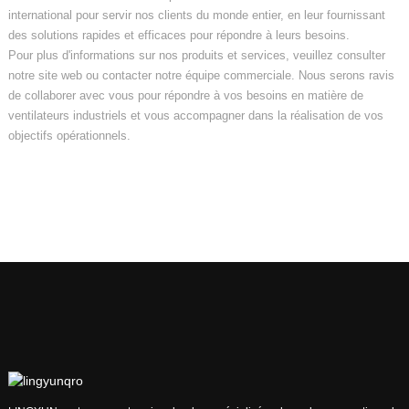
international pour servir nos clients du monde entier, en leur fournissant
des solutions rapides et efficaces pour répondre à leurs besoins.
Pour plus d'informations sur nos produits et services, veuillez consulter
notre site web ou contacter notre équipe commerciale. Nous serons ravis
de collaborer avec vous pour répondre à vos besoins en matière de
ventilateurs industriels et vous accompagner dans la réalisation de vos
objectifs opérationnels.