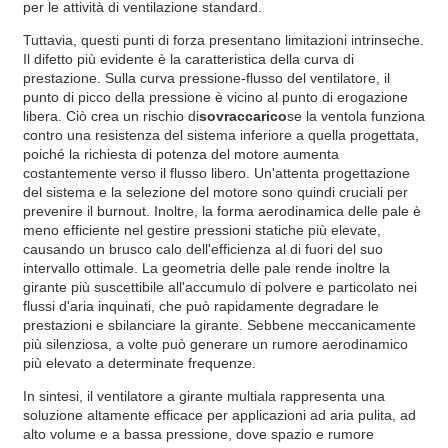
per le attività di ventilazione standard.
Tuttavia, questi punti di forza presentano limitazioni intrinseche.
Il difetto più evidente è la caratteristica della curva di
prestazione. Sulla curva pressione-flusso del ventilatore, il
punto di picco della pressione è vicino al punto di erogazione
libera. Ciò crea un rischio di
sovraccarico
se la ventola funziona
contro una resistenza del sistema inferiore a quella progettata,
poiché la richiesta di potenza del motore aumenta
costantemente verso il flusso libero. Un'attenta progettazione
del sistema e la selezione del motore sono quindi cruciali per
prevenire il burnout. Inoltre, la forma aerodinamica delle pale è
meno efficiente nel gestire pressioni statiche più elevate,
causando un brusco calo dell'efficienza al di fuori del suo
intervallo ottimale. La geometria delle pale rende inoltre la
girante più suscettibile all'accumulo di polvere e particolato nei
flussi d'aria inquinati, che può rapidamente degradare le
prestazioni e sbilanciare la girante. Sebbene meccanicamente
più silenziosa, a volte può generare un rumore aerodinamico
più elevato a determinate frequenze.
In sintesi, il ventilatore a girante multiala rappresenta una
soluzione altamente efficace per applicazioni ad aria pulita, ad
alto volume e a bassa pressione, dove spazio e rumore