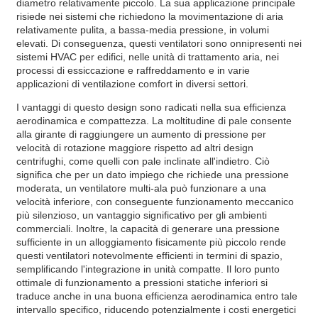
diametro relativamente piccolo. La sua applicazione principale
risiede nei sistemi che richiedono la movimentazione di aria
relativamente pulita, a bassa-media pressione, in volumi
elevati. Di conseguenza, questi ventilatori sono onnipresenti nei
sistemi HVAC per edifici, nelle unità di trattamento aria, nei
processi di essiccazione e raffreddamento e in varie
applicazioni di ventilazione comfort in diversi settori.
I vantaggi di questo design sono radicati nella sua efficienza
aerodinamica e compattezza. La moltitudine di pale consente
alla girante di raggiungere un aumento di pressione per
velocità di rotazione maggiore rispetto ad altri design
centrifughi, come quelli con pale inclinate all'indietro. Ciò
significa che per un dato impiego che richiede una pressione
moderata, un ventilatore multi-ala può funzionare a una
velocità inferiore, con conseguente funzionamento meccanico
più silenzioso, un vantaggio significativo per gli ambienti
commerciali. Inoltre, la capacità di generare una pressione
sufficiente in un alloggiamento fisicamente più piccolo rende
questi ventilatori notevolmente efficienti in termini di spazio,
semplificando l'integrazione in unità compatte. Il loro punto
ottimale di funzionamento a pressioni statiche inferiori si
traduce anche in una buona efficienza aerodinamica entro tale
intervallo specifico, riducendo potenzialmente i costi energetici