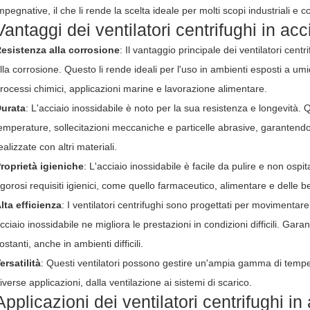
mpegnative, il che li rende la scelta ideale per molti scopi industriali e 
Vantaggi dei ventilatori centrifughi in acc
esistenza alla corrosione
: Il vantaggio principale dei ventilatori centr
lla corrosione. Questo li rende ideali per l'uso in ambienti esposti a u
rocessi chimici, applicazioni marine e lavorazione alimentare.
urata
: L'acciaio inossidabile è noto per la sua resistenza e longevità.
emperature, sollecitazioni meccaniche e particelle abrasive, garantendo
ealizzate con altri materiali.
roprietà igieniche
: L'acciaio inossidabile è facile da pulire e non ospita
igorosi requisiti igienici, come quello farmaceutico, alimentare e delle 
lta efficienza
: I ventilatori centrifughi sono progettati per movimentare 
cciaio inossidabile ne migliora le prestazioni in condizioni difficili. Gar
ostanti, anche in ambienti difficili.
ersatilità
: Questi ventilatori possono gestire un'ampia gamma di tempera
iverse applicazioni, dalla ventilazione ai sistemi di scarico.
Applicazioni dei ventilatori centrifughi in