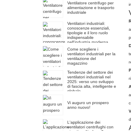
Ventilatore centrifugo per
i
alimentazione e trasporto
industriale
R
Ventilatori industriali:
conoscenze essenziali,
a
tipologie e il loro ruolo
p
indispensabile
nell'industria moderna
D
Come scegliere i
t
ventilatori industriali per la
ventilazione del
r
magazzino
P
Tendenze del settore dei
ventilatori industriali nel
r
2025: verso uno sviluppo
di fascia alta, intelligente e
A
globale
a
Vi auguro un prospero
c
anno nuovo!
V
d
L'applicazione dei
ventilatori centrifughi con