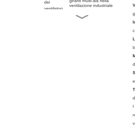
giranti multi-ala nella
V
ventilazione industriale
g
Garantire sicurezza e
continuità: le applicazioni
I
critiche dei ventilatori
c
industriali antideflagranti
L
Progettazione di un
l
sistema di ventilazione
industriale efficace
M
d
Innovazione significativa
S
per i ventilatori industriali
e
T
Le versatili applicazioni
d
del soffiatore Roots
I
r
v