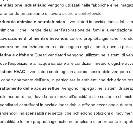
entilazione industriale
: Vengono utilizzati nelle fabbriche e nei maga
arantendo un ambiente di lavoro sicuro e confortevole.
ndustria chimica e petrolchimica
: I ventilatori in acciaio inossidabile
himiche, il che li rende ideali per l'aspirazione dei fumi e la ventilazione 
avorazione di alimenti e bevande
: Le loro proprietà igieniche li rend
avorazione, confezionamento e stoccaggio degli alimenti, dove la puliz
arina e offshore
:Questi ventilatori vengono utilizzati nei sistemi di ve
ove l'esposizione all'acqua salata e alle condizioni meteorologiche av
istemi HVAC
: I ventilatori centrifughi in acciaio inossidabile vengono ut
 condizionamento dell'aria, in particolare in ambienti che richiedono re
rattamento delle acque reflue
: Vengono impiegati nei sistemi di aeraz
elle acque reflue, dove la resistenza all'umidità e alle sostanze chimic
 ventilatori centrifughi in acciaio inossidabile offrono eccezionale durata
endendoli indispensabili nei settori che richiedono soluzioni di movimenta
ersatilità e le loro proprietà igieniche ne ampliano ulteriormente le applic