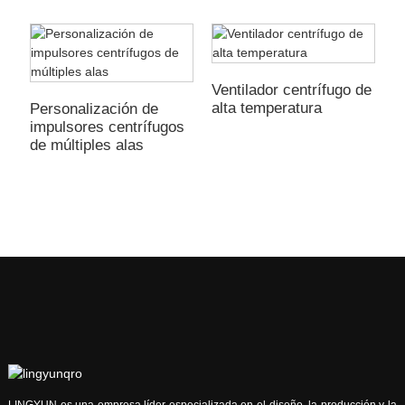
Ventilador centrífugo de
alta temperatura
Personalización de
impulsores centrífugos
V
de múltiples alas
a
a
t
LINGYUN es una empresa líder especializada en el diseño, la producción y la