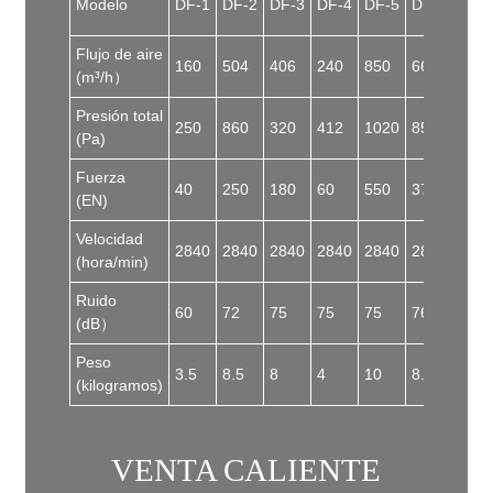
Modelo
DF-1
DF-2
DF-3
DF-4
DF-5
DF-6
DF-
Flujo de aire
160
504
406
240
850
660
120
(m³/h）
Presión total
250
860
320
412
1020
850
121
(Pa)
Fuerza
40
250
180
60
550
370
750
(EN)
Velocidad
2840
2840
2840
2840
2840
2840
284
(hora/min)
Ruido
60
72
75
75
75
76
80
(dB）
Peso
3.5
8.5
8
4
10
8.5
12
(kilogramos)
VENTA CALIENTE