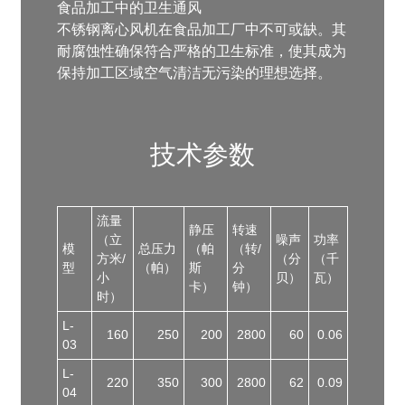
食品加工中的卫生通风
不锈钢离心风机在食品加工厂中不可或缺。其
耐腐蚀性确保符合严格的卫生标准，使其成为
保持加工区域空气清洁无污染的理想选择。
技术参数
流量
静压
转速
（立
噪声
功率
模
总压力
（帕
（转/
方米/
（分
（千
型
（帕）
斯
分
小
贝）
瓦）
卡）
钟）
时）
L-
160
250
200
2800
60
0.06
03
L-
220
350
300
2800
62
0.09
04