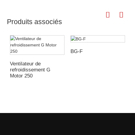
Produits associés
BG-F
Ventilateur de
V
refroidissement G
r
Motor 250
m