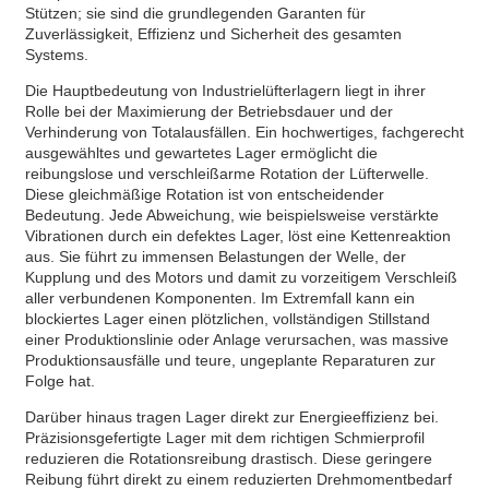
Stützen; sie sind die grundlegenden Garanten für
Zuverlässigkeit, Effizienz und Sicherheit des gesamten
Systems.
Die Hauptbedeutung von Industrielüfterlagern liegt in ihrer
Rolle bei der Maximierung der Betriebsdauer und der
Verhinderung von Totalausfällen. Ein hochwertiges, fachgerecht
ausgewähltes und gewartetes Lager ermöglicht die
reibungslose und verschleißarme Rotation der Lüfterwelle.
Diese gleichmäßige Rotation ist von entscheidender
Bedeutung. Jede Abweichung, wie beispielsweise verstärkte
Vibrationen durch ein defektes Lager, löst eine Kettenreaktion
aus. Sie führt zu immensen Belastungen der Welle, der
Kupplung und des Motors und damit zu vorzeitigem Verschleiß
aller verbundenen Komponenten. Im Extremfall kann ein
blockiertes Lager einen plötzlichen, vollständigen Stillstand
einer Produktionslinie oder Anlage verursachen, was massive
Produktionsausfälle und teure, ungeplante Reparaturen zur
Folge hat.
Darüber hinaus tragen Lager direkt zur Energieeffizienz bei.
Präzisionsgefertigte Lager mit dem richtigen Schmierprofil
reduzieren die Rotationsreibung drastisch. Diese geringere
Reibung führt direkt zu einem reduzierten Drehmomentbedarf