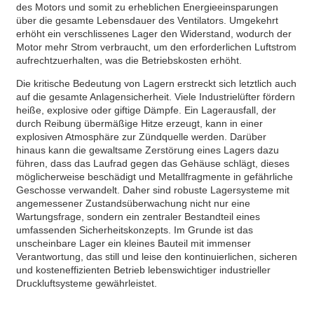
des Motors und somit zu erheblichen Energieeinsparungen
über die gesamte Lebensdauer des Ventilators. Umgekehrt
erhöht ein verschlissenes Lager den Widerstand, wodurch der
Motor mehr Strom verbraucht, um den erforderlichen Luftstrom
aufrechtzuerhalten, was die Betriebskosten erhöht.
Die kritische Bedeutung von Lagern erstreckt sich letztlich auch
auf die gesamte Anlagensicherheit. Viele Industrielüfter fördern
heiße, explosive oder giftige Dämpfe. Ein Lagerausfall, der
durch Reibung übermäßige Hitze erzeugt, kann in einer
explosiven Atmosphäre zur Zündquelle werden. Darüber
hinaus kann die gewaltsame Zerstörung eines Lagers dazu
führen, dass das Laufrad gegen das Gehäuse schlägt, dieses
möglicherweise beschädigt und Metallfragmente in gefährliche
Geschosse verwandelt. Daher sind robuste Lagersysteme mit
angemessener Zustandsüberwachung nicht nur eine
Wartungsfrage, sondern ein zentraler Bestandteil eines
umfassenden Sicherheitskonzepts. Im Grunde ist das
unscheinbare Lager ein kleines Bauteil mit immenser
Verantwortung, das still und leise den kontinuierlichen, sicheren
und kosteneffizienten Betrieb lebenswichtiger industrieller
Druckluftsysteme gewährleistet.