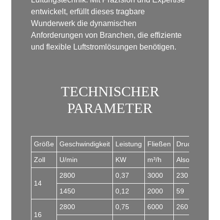
entwickelt, erfüllt dieses tragbare
Wunderwerk die dynamischen
Anforderungen von Branchen, die effiziente
und flexible Luftstromlösungen benötigen.
TECHNISCHER
PARAMETER
Größe
Geschwindigkeit
Leistung
Fließen
Druck
Lärm
Zoll
U/min
KW
m³/h
Also
dB
2800
0,37
3000
230
68
14
1450
0,12
2000
59
61
2800
0,75
6000
260
72
16