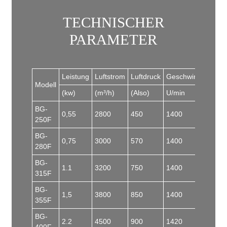
TECHNISCHER
PARAMETER
Leistung
Luftstrom
Luftdruck
Geschwindigkeit
Modell
(kw)
(m³/h)
(Also)
U/min
BG-
0,55
2800
450
1400
250F
BG-
0,75
3000
570
1400
280F
BG-
1.1
3200
750
1400
315F
BG-
1,5
3800
850
1400
355F
BG-
2.2
4500
900
1420