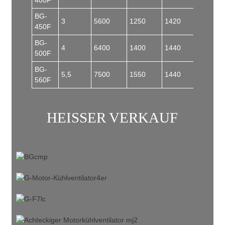
400F
BG-
3
5600
1250
1420
450F
BG-
4
6400
1400
1440
500F
BG-
5,5
7500
1550
1440
560F
HEISSER VERKAUF