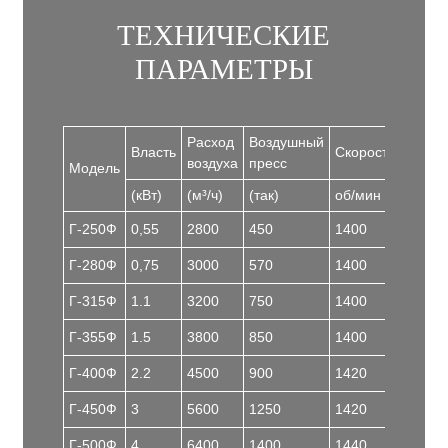
ТЕХНИЧЕСКИЕ
ПАРАМЕТРЫ
Расход
Воздушный
Власть
Скорость
Шум
воздуха
пресс
Модель
(кВт)
(м³/ч)
(так)
об/мин
(дБ)
Г-250Ф
0,55
2800
450
1400
82
Г-280Ф
0,75
3000
570
1400
85
Г-315Ф
1.1
3200
750
1400
85
Г-355Ф
1.5
3800
850
1400
90
Г-400Ф
2.2
4500
900
1420
90
Г-450Ф
3
5600
1250
1420
95
Г-500Ф
4
6400
1400
1440
95