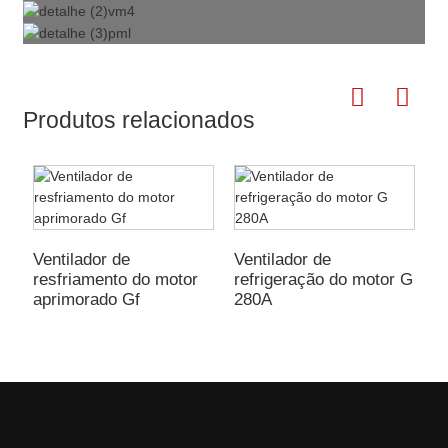
Produtos relacionados
Ventilador de
Ventilador de
V
resfriamento do motor
refrigeração do motor G
r
aprimorado Gf
280A
p