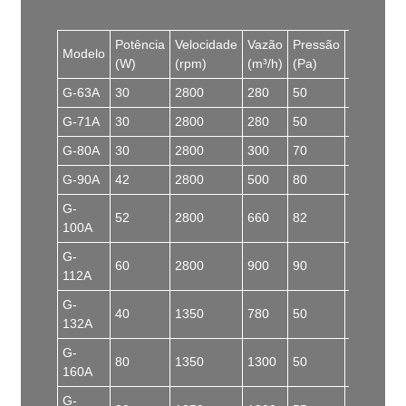
Potência
Velocidade
Vazão
Pressão
Ruído
Modelo
(W)
(rpm)
(m³/h)
(Pa)
(dB)
G-63A
30
2800
280
50
48
G-71A
30
2800
280
50
50
G-80A
30
2800
300
70
52
G-90A
42
2800
500
80
55
G-
52
2800
660
82
57
100A
G-
60
2800
900
90
60
112A
G-
40
1350
780
50
60
132A
G-
80
1350
1300
50
60
160A
G-